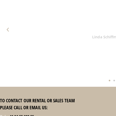
im gemütlichen Studio von Teresa ge
vorgefunden. In der Küche ist al
Geschirrwaschmaschine, Nespresso
riesigen Kühlschrank und sogar ein
bequem, wir haben alle sehr gut ges
sich ein Spar Supermarkt. Der Ko
Schlüsselüber- und Abgabe hat perfek
jeden Fall w
S
TO CONTACT OUR RENTAL OR SALES TEAM
PLEASE CALL OR EMAIL US: