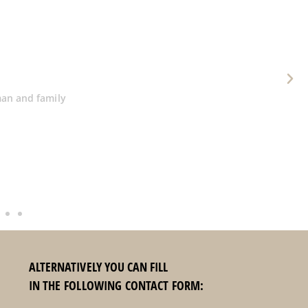
wohnt. Wir haben das Studio sehr sauber
les vorhanden, was man braucht, inkl.
maschine und einigen Kapseln, einem
em Fonduecaquelon. Die Betten sind sehr
chlafen. Gleich im Nebengebäude befindet
ntakt mit Teresa war einwandfrei. Die
t funktioniert. Wir können das Studio auf
eiter empfehlen.
imone
ALTERNATIVELY YOU CAN FILL
IN THE FOLLOWING CONTACT FORM: