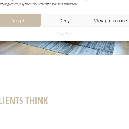
drawing consent, may adversely affect certain features and functions.
Accept
Deny
View preferences
Cookie Policy
LIENTS THINK
uli ein paar Tage in Klosters verbracht und