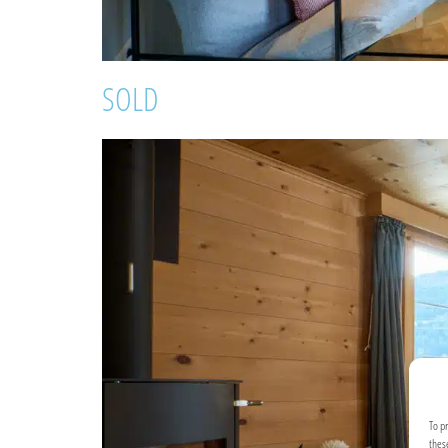
SOLD
To p
thes