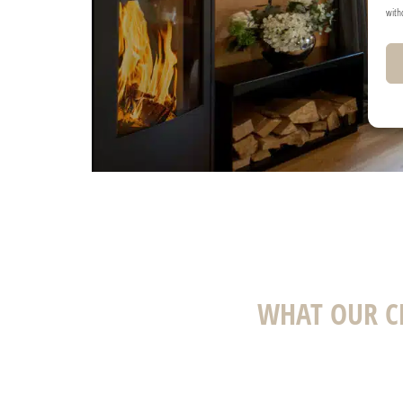
with
WHAT OUR C
Wir (fünfköpfige Familie) haben Ende J