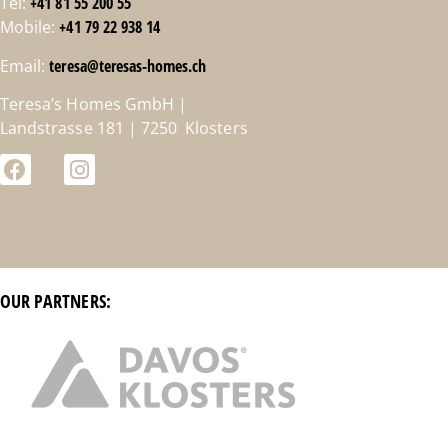
Tel:
+41 81 55 200 55
Mobile:
+41 79 22 938 14
Email:
teresa@teresas-homes.ch
Teresa’s Homes GmbH |
Landstrasse 181 | 7250 Klosters
OUR PARTNERS: