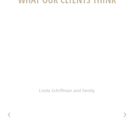
Wir (fünfköpfige Familie) haben Ende
Juli ein paar Tage in Klosters
verbracht und im gemütlichen Studio
von Teresa gewohnt. Wir haben das
Studio sehr sauber vorgefunden. In
der Küche ist alles vorhanden, was
man braucht, inkl.
Geschirrwaschmaschine,
Nespressomaschine und einigen
Kapseln, einem riesigen Kühlschrank
und sogar einem Fonduecaquelon.
Die Betten sind sehr bequem, wir