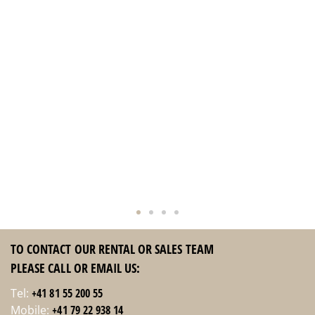
haben alle sehr gut geschlafen.
Gleich im Nebengebäude befindet
sich ein Spar Supermarkt. Der
Kontakt mit Teresa war einwandfrei.
Die Schlüsselüber- und Abgabe hat
perfekt funktioniert. Wir können das
Studio auf jeden Fall weiter
empfehlen.
Simone
TO CONTACT OUR RENTAL OR SALES TEAM
PLEASE CALL OR EMAIL US:
Tel:
+41 81 55 200 55
Mobile:
+41 79 22 938 14