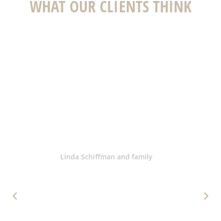
WHAT OUR CLIENTS THINK
Wir (fünfköpfige Familie) haben Ende
Juli ein paar Tage in Klosters
verbracht und im gemütlichen Studio
von Teresa gewohnt. Wir haben das
Studio sehr sauber vorgefunden. In
der Küche ist alles vorhanden, was
man braucht, inkl.
Geschirrwaschmaschine,
Nespressomaschine und einigen
Kapseln, einem riesigen Kühlschrank
und sogar einem Fonduecaquelon.
Die Betten sind sehr bequem, wir