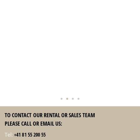
haben alle sehr gut geschlafen.
Gleich im Nebengebäude befindet
sich ein Spar Supermarkt. Der
Kontakt mit Teresa war einwandfrei.
Die Schlüsselüber- und Abgabe hat
perfekt funktioniert. Wir können das
Studio auf jeden Fall weiter
empfehlen.
Simone
TO CONTACT OUR RENTAL OR SALES TEAM
PLEASE CALL OR EMAIL US:
Tel:
+41 81 55 200 55