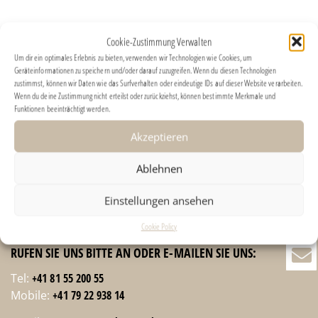
Cookie-Zustimmung Verwalten
Um dir ein optimales Erlebnis zu bieten, verwenden wir Technologien wie Cookies, um
Geräteinformationen zu speichern und/oder darauf zuzugreifen. Wenn du diesen Technologien
zustimmst, können wir Daten wie das Surfverhalten oder eindeutige IDs auf dieser Website verarbeiten.
Wenn du deine Zustimmung nicht erteilst oder zurückziehst, können bestimmte Merkmale und
Funktionen beeinträchtigt werden.
Akzeptieren
Ablehnen
Einstellungen ansehen
UM UNSER VERMIETUNGS- ODER VERKAUFSTEAM ZU
Cookie Policy
KONTAKTIEREN,
RUFEN SIE UNS BITTE AN ODER E-MAILEN SIE UNS:
Tel:
+41 81 55 200 55
Mobile:
+41 79 22 938 14