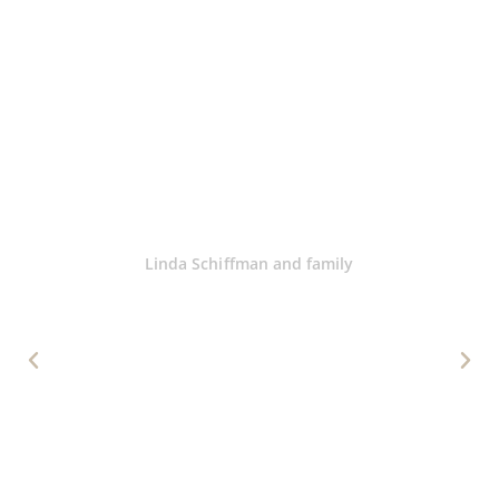
For the past 15 years Teresa has
created for our family Christmas
holidays perfection by her choice of
properties for entire family to gather.
She is the best of the best!
Look no further!
Linda Schiffman and family