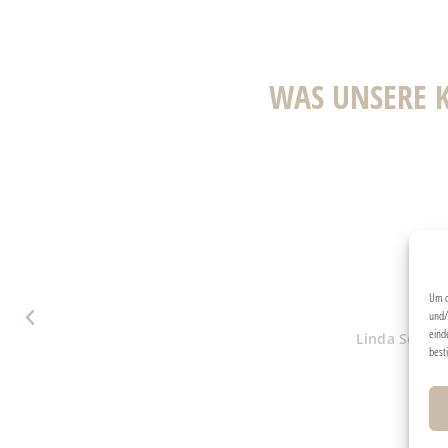
WAS UNSERE 
For the past 15 years Teresa has cre
e
perfection by her choice of prope
She is the be
Look no
Um d
und/
eind
Linda Schiff
best