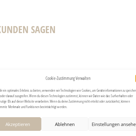
KUNDEN SAGEN
ated for our family Christmas holidays
rties for entire family to gather.
st of the best!
Cookie-Zustimmung Verwalten
 further!
ir ein optimales Erlebnis zu bieten, verwenden wir Technologien wie Cookies, um Geräteinformationen zu speiche
oder darauf zuzugreifen. Wenn du diesen Technologien zustimmst, können wir Daten wie das Surfverhalten oder
eutige IDs auf dieser Website verarbeiten. Wenn du deine Zustimmung nicht erteilst oder zurückziehst, können
man and family
immte Merkmale und Funktionen beeinträchtigt werden.
Akzeptieren
Ablehnen
Einstellungen anseh